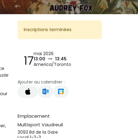
Inscriptions terminées
mai 2026
17
13:00
13:45
America/Toronto
ite
uste
Ajouter au calendrier :
pour
Emplacement
Multisport Vaudreuil
er,
3093 Bd de la Gare
Local 1-2-3