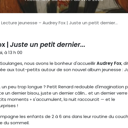
- Lecture jeunesse – Audrey Fox | Juste un petit dernier...
x |
Juste un petit dernier...
, à 13 h 00
-Soulanges, nous avons le bonheur d'accueillir
Audrey Fox
, d
née aux tout-petits autour de son nouvel album jeunesse :
J
… un peu trop longue ? Petit Renard redouble d'imagination 
te un dernier bisou, juste un dernier câlin… et un dernier verre
etits moments » s'accumulent, la nuit raccourcit — et le
rprises !
mpagne les enfants de 2 à 6 ans dans leur routine du couch
ce du sommeil.